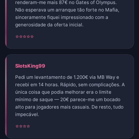
renderam-me mais 87€ no Gates of Olympus.
Não esperava um arranque tão forte no Mafia,
sinceramente fiquei impressionado com a
generosidade da oferta inicial.
⭐⭐⭐⭐⭐
SlotsKing99
Pedi um levantamento de 1.200€ via MB Way e
recebi em 14 horas. Rápido, sem complicações. A
única coisa que podia melhorar era o limite
mínimo de saque — 20€ parece-me um bocado
alto para jogadores mais casuais. De resto, tudo
impecável.
⭐⭐⭐⭐