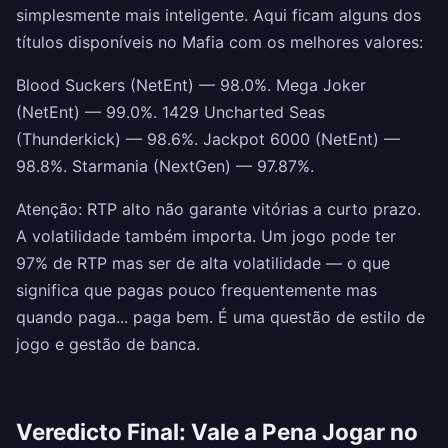
simplesmente mais inteligente. Aqui ficam alguns dos
títulos disponíveis no Mafia com os melhores valores:
Blood Suckers (NetEnt) — 98.0%. Mega Joker
(NetEnt) — 99.0%. 1429 Uncharted Seas
(Thunderkick) — 98.6%. Jackpot 6000 (NetEnt) —
98.8%. Starmania (NextGen) — 97.87%.
Atenção: RTP alto não garante vitórias a curto prazo.
A volatilidade também importa. Um jogo pode ter
97% de RTP mas ser de alta volatilidade — o que
significa que pagas pouco frequentemente mas
quando paga... paga bem. É uma questão de estilo de
jogo e gestão de banca.
Veredicto Final: Vale a Pena Jogar no