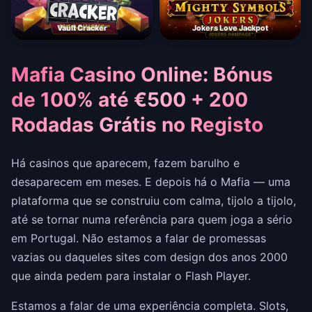
Vault Cracker
Jokers Love Jackpot
Mafia Casino Online: Bónus
de 100% até €500 + 200
Rodadas Grátis no Registo
Há casinos que aparecem, fazem barulho e
desaparecem em meses. E depois há o Mafia — uma
plataforma que se construiu com calma, tijolo a tijolo,
até se tornar numa referência para quem joga a sério
em Portugal. Não estamos a falar de promessas
vazias ou daqueles sites com design dos anos 2000
que ainda pedem para instalar o Flash Player.
Estamos a falar de uma experiência completa. Slots,