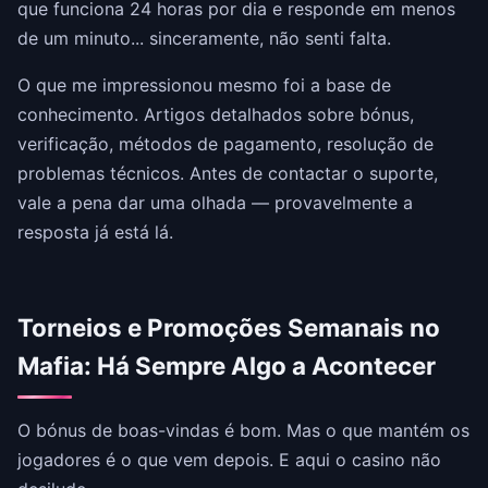
que funciona 24 horas por dia e responde em menos
de um minuto... sinceramente, não senti falta.
O que me impressionou mesmo foi a base de
conhecimento. Artigos detalhados sobre bónus,
verificação, métodos de pagamento, resolução de
problemas técnicos. Antes de contactar o suporte,
vale a pena dar uma olhada — provavelmente a
resposta já está lá.
Torneios e Promoções Semanais no
Mafia: Há Sempre Algo a Acontecer
O bónus de boas-vindas é bom. Mas o que mantém os
jogadores é o que vem depois. E aqui o casino não