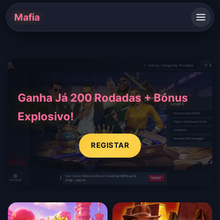
Mafia
Ganha Já 200 Rodadas + Bónus
Explosivo!
REGISTAR