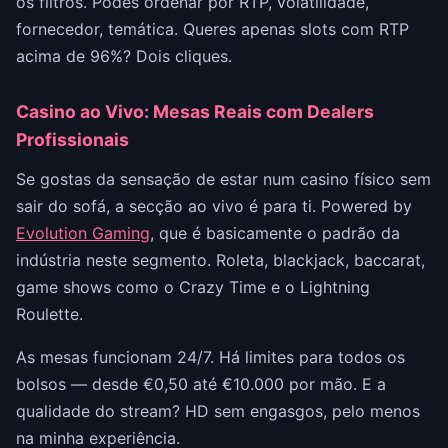
os filtros. Podes ordenar por RTP, volatilidade,
fornecedor, temática. Queres apenas slots com RTP
acima de 96%? Dois cliques.
Casino ao Vivo: Mesas Reais com Dealers
Profissionais
Se gostas da sensação de estar num casino físico sem
sair do sofá, a secção ao vivo é para ti. Powered by
Evolution Gaming
, que é basicamente o padrão da
indústria neste segmento. Roleta, blackjack, baccarat,
game shows como o Crazy Time e o Lightning
Roulette.
As mesas funcionam 24/7. Há limites para todos os
bolsos — desde €0,50 até €10.000 por mão. E a
qualidade do stream? HD sem engasgos, pelo menos
na minha experiência.