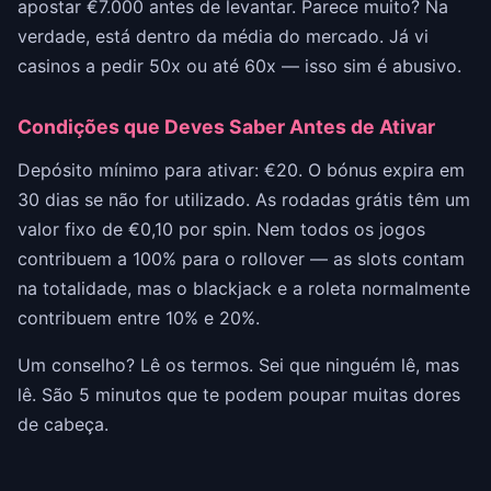
apostar €7.000 antes de levantar. Parece muito? Na
verdade, está dentro da média do mercado. Já vi
casinos a pedir 50x ou até 60x — isso sim é abusivo.
Condições que Deves Saber Antes de Ativar
Depósito mínimo para ativar: €20. O bónus expira em
30 dias se não for utilizado. As rodadas grátis têm um
valor fixo de €0,10 por spin. Nem todos os jogos
contribuem a 100% para o rollover — as slots contam
na totalidade, mas o blackjack e a roleta normalmente
contribuem entre 10% e 20%.
Um conselho? Lê os termos. Sei que ninguém lê, mas
lê. São 5 minutos que te podem poupar muitas dores
de cabeça.